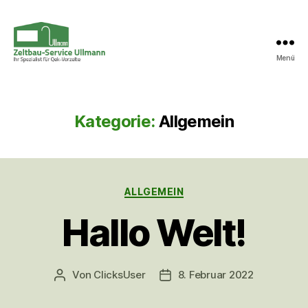
Menü
Zelt-
Service
Ullman
Weixdorf-
Kategorie:
Allgemein
Dresden
Kategorien
ALLGEMEIN
Hallo Welt!
Von
ClicksUser
8. Februar 2022
Beitragsautor
Beitragsdatum